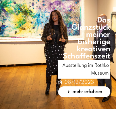
Das
Glanzstück
meiner
bisherige
kreativen
Schaffenszeit
Ausstellung im Rothko
Museum
08/12/2023
mehr erfahren